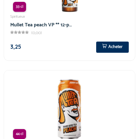
33 cl
Spiritueux
Mullet Tea peach VP ** 12-p…
(0,00)
3,25
Acheter
44 cl