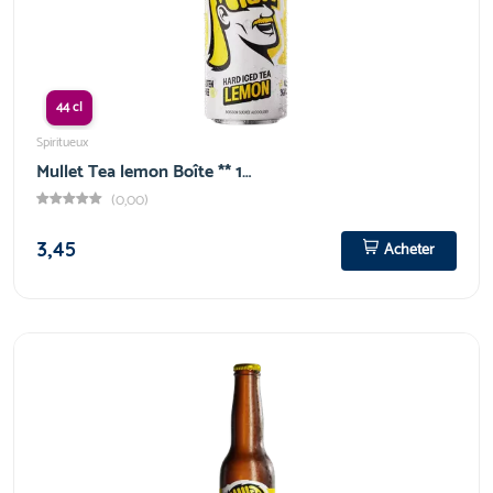
44 cl
Spiritueux
Mullet Tea lemon Boîte ** 1…
(0,00)
3,45
Acheter