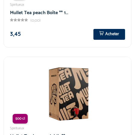
Spiritueux
Mullet Tea peach Boîte ** 1…
(0,00)
3,45
Acheter
500 cl
Spiritueux