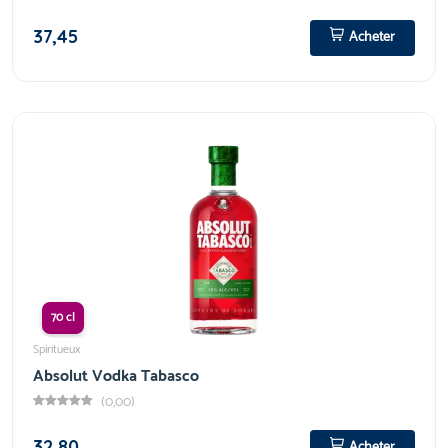
37,45
Acheter
70 cl
Spiritueux
Absolut Vodka Tabasco
(0,00)
32,80
Acheter