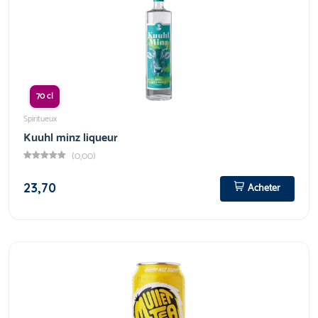
70 cl
Spiritueux
Kuuhl minz liqueur
(0,00)
23,70
Acheter