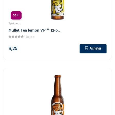
33 cl
Spiritueux
Mullet Tea lemon VP ** 12-p…
(0,00)
3,25
Acheter