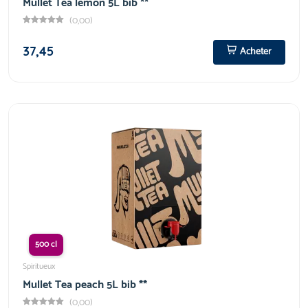
Mullet Tea lemon 5L bib **
(0,00)
37,45
Acheter
500 cl
Spiritueux
Mullet Tea peach 5L bib **
(0,00)