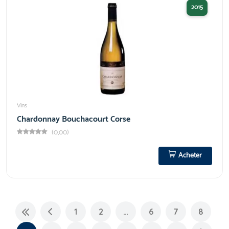
2015
Vins
Chardonnay Bouchacourt Corse
(0,00)
Acheter
1
2
…
6
7
8