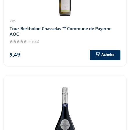
Vins
Tour Bertholod Chasselas ** Commune de Payerne
AOC
(0,00)
9,49
Acheter