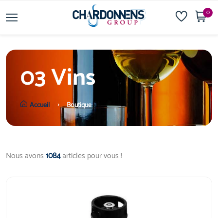
0
03 Vins
Accueil
Boutique
Nous avons
1084
articles pour vous !