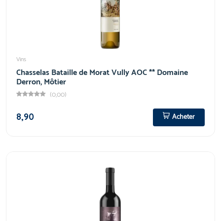
Vins
Chasselas Bataille de Morat Vully AOC ** Domaine
Derron, Môtier
(0,00)
8,90
Acheter