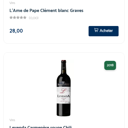
Vins
L'Ame de Pape Clément blanc Graves
(0,00)
28,00
Acheter
2018
Vins
Leyenda Carmenère rouge Chili