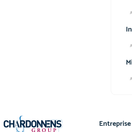
A
I
A
M
A
Entreprise