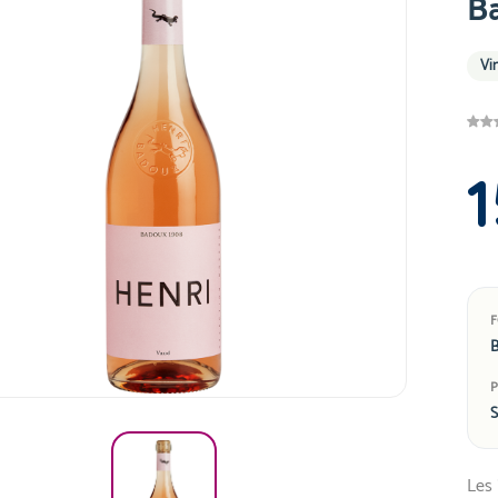
B
Vi
1
B
S
Les 