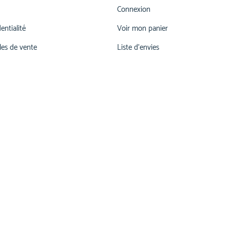
Connexion
entialité
Voir mon panier
les de vente
Liste d'envies
026 660 55 78
lu-ve 07h00-12h00 | 13h15 - 17h30