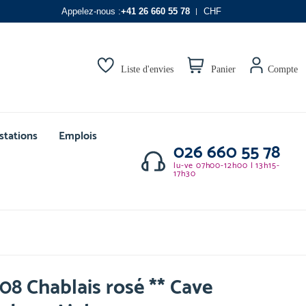
Appelez-nous :
+41 26 660 55 78
CHF
Liste d'envies
Panier
Compte
stations
Emplois
026 660 55 78
lu-ve 07h00-12h00 | 13h15-
17h30
08 Chablais rosé ** Cave