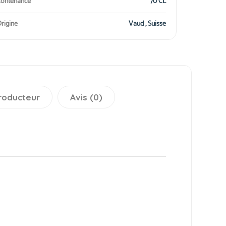
ontenance
70 CL
rigine
Vaud , Suisse
roducteur
Avis (0)