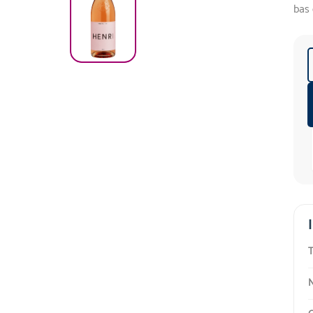
bas 
T
N