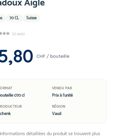
adoux Aigle
ns
70 CL
Suisse
(0 avis)
5,80
CHF / bouteille
FORMAT
VENDU PAR
outeille 070 cl
Prix à l'unité
PRODUCTEUR
RÉGION
chenk
Vaud
informations détaillées du produit se trouvent plus