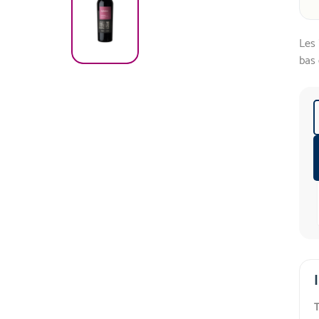
Les 
bas 
T