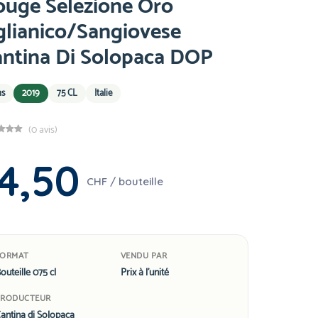
ouge Selezione Oro
glianico/Sangiovese
antina Di Solopaca DOP
ns
2019
75 CL
Italie
(0 avis)
4,50
CHF / bouteille
FORMAT
VENDU PAR
outeille 075 cl
Prix à l'unité
PRODUCTEUR
antina di Solopaca