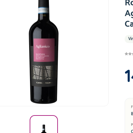
R
A
C
Vi
1
B
C