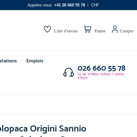
Appelez-nous :
+41 26 660 55 78
CHF
Liste d'envies
Panier
Compte
stations
Emplois
026 660 55 78
lu-ve 07h00-12h00 | 13h15-
17h30
lopaca Origini Sannio