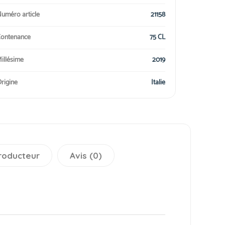
uméro article
21158
ontenance
75 CL
illésime
2019
rigine
Italie
roducteur
Avis (0)