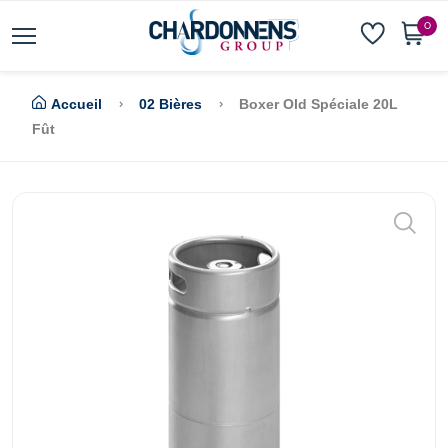
0
Accueil
02 Bières
Boxer Old Spéciale 20L
Fût