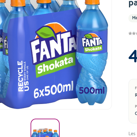
p
Mi
R
C
Les 