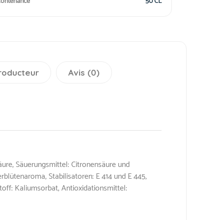
ontenance
50 CL
roducteur
Avis (0)
äure, Säuerungsmittel: Citronensäure und
blütenaroma, Stabilisatoren: E 414 und E 445,
ff: Kaliumsorbat, Antioxidationsmittel: