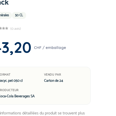
ack
nérales
50 CL
(0 avis)
43,20
CHF / emballage
FORMAT
VENDU PAR
ecyc. pet 050 cl
Carton de 24
PRODUCTEUR
oca-Cola Beverages SA
informations détaillées du produit se trouvent plus