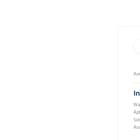
Auc
I
Was
Äpf
Süs
Asc