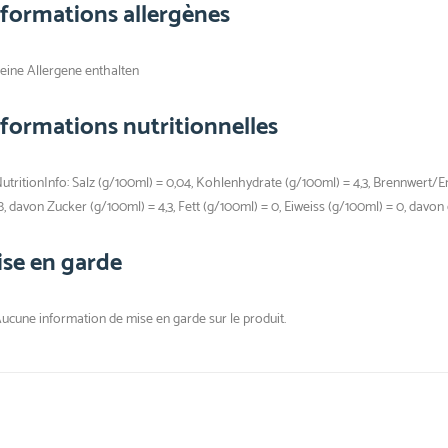
nformations allergènes
eine Allergene enthalten
nformations nutritionnelles
utritionInfo: Salz (g/100ml) = 0,04, Kohlenhydrate (g/100ml) = 4,3, Brennwert/E
8, davon Zucker (g/100ml) = 4,3, Fett (g/100ml) = 0, Eiweiss (g/100ml) = 0, davon
ise en garde
ucune information de mise en garde sur le produit.