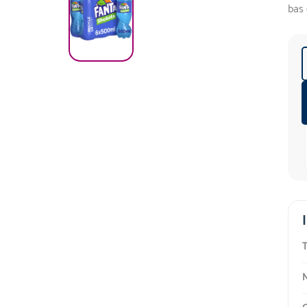
bas 
T
N