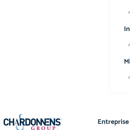
A
I
A
M
A
Entreprise