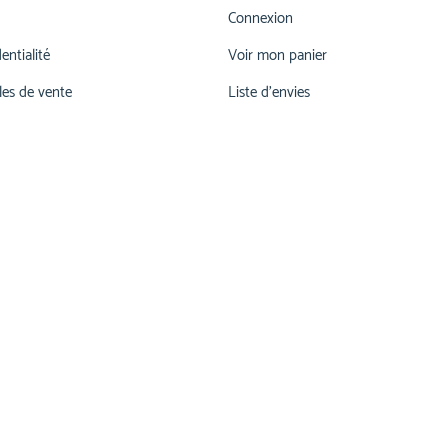
Connexion
entialité
Voir mon panier
les de vente
Liste d'envies
026 660 55 78
lu-ve 07h00-12h00 | 13h15 - 17h30