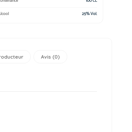
ontenance
100 CL
lcool
25% Vol.
roducteur
Avis (0)