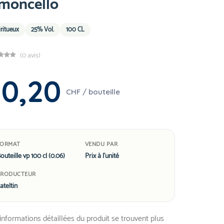
imoncello
iritueux
25% Vol.
100 CL
(0 avis)
30,20
CHF / bouteille
FORMAT
VENDU PAR
outeille vp 100 cl (0.06)
Prix à l'unité
PRODUCTEUR
ateltin
informations détaillées du produit se trouvent plus