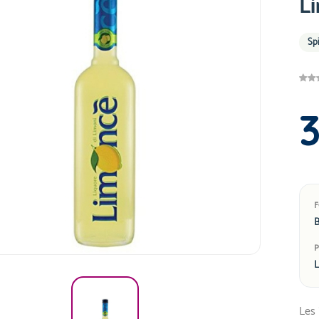
L
Sp
B
L
Les 