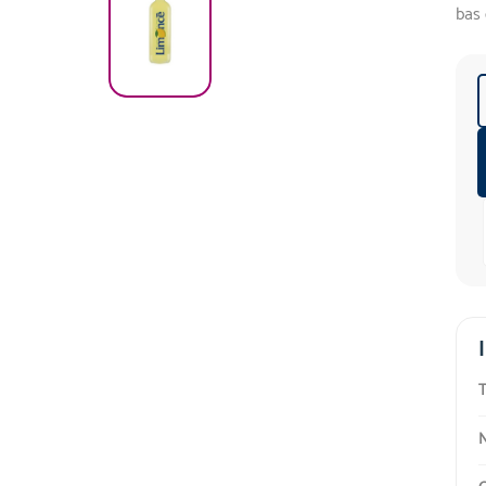
bas 
T
N