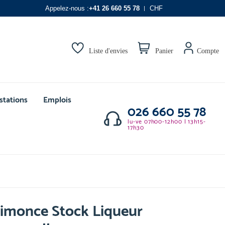
Appelez-nous :
+41 26 660 55 78
CHF
Liste d'envies
Panier
Compte
stations
Emplois
026 660 55 78
lu-ve 07h00-12h00 | 13h15-
17h30
Limonce Stock Liqueur