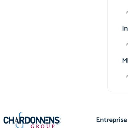
A
I
A
M
A
Entreprise