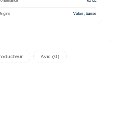
ontenance
50 CL
rigine
Valais , Suisse
roducteur
Avis (0)