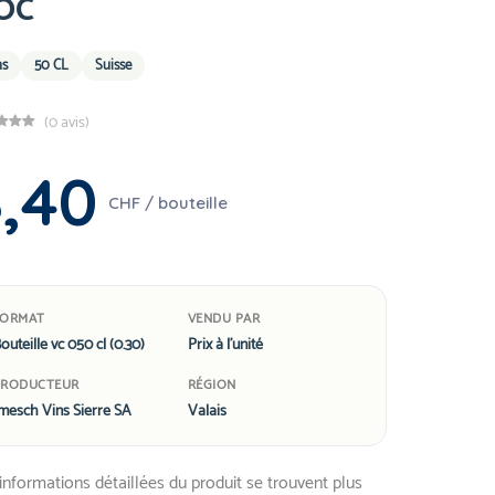
OC
ns
50 CL
Suisse
(0 avis)
8,40
CHF / bouteille
FORMAT
VENDU PAR
outeille vc 050 cl (0.30)
Prix à l'unité
PRODUCTEUR
RÉGION
mesch Vins Sierre SA
Valais
informations détaillées du produit se trouvent plus