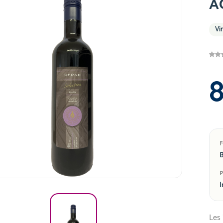
A
Vi
B
I
Les 