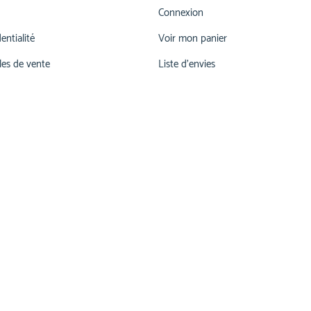
Connexion
entialité
Voir mon panier
les de vente
Liste d'envies
026 660 55 78
lu-ve 07h00-12h00 | 13h15 - 17h30