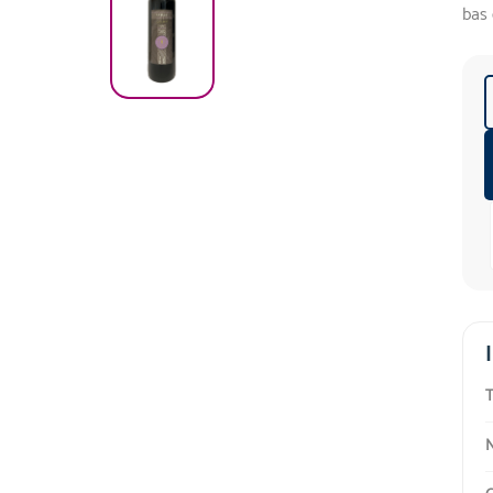
bas 
T
N