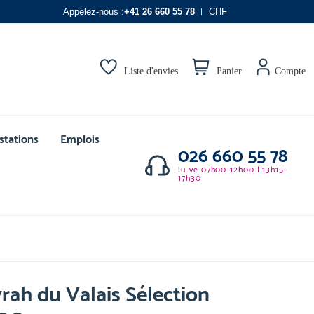
Appelez-nous :
+41 26 660 55 78
CHF
Liste d'envies
Panier
Compte
stations
Emplois
026 660 55 78
lu-ve 07h00-12h00 | 13h15-
17h30
rah du Valais Sélection