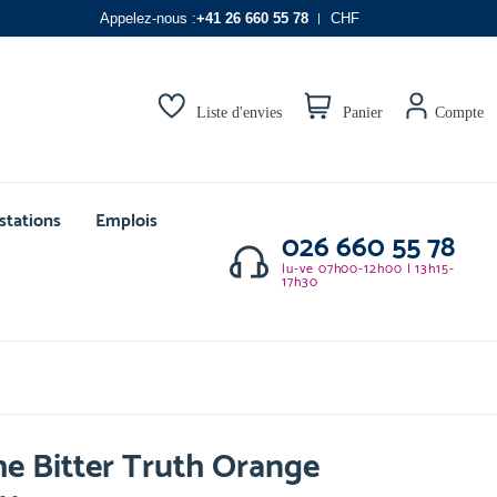
Appelez-nous :
+41 26 660 55 78
CHF
Liste d'envies
Panier
Compte
stations
Emplois
026 660 55 78
lu-ve 07h00-12h00 | 13h15-
17h30
e Bitter Truth Orange