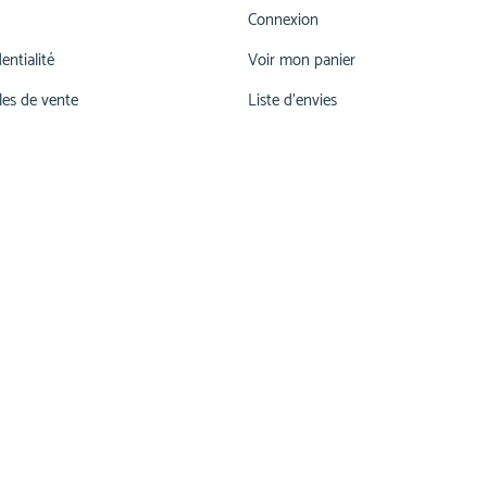
Connexion
entialité
Voir mon panier
les de vente
Liste d'envies
026 660 55 78
lu-ve 07h00-12h00 | 13h15 - 17h30