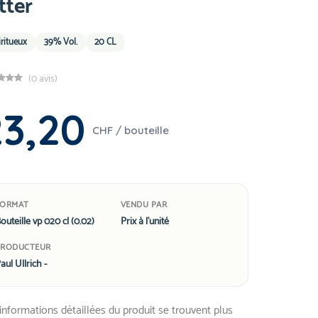
tter
iritueux
39% Vol.
20 CL
(0 avis)
23,20
CHF / bouteille
FORMAT
VENDU PAR
outeille vp 020 cl (0.02)
Prix à l'unité
PRODUCTEUR
aul Ullrich -
informations détaillées du produit se trouvent plus