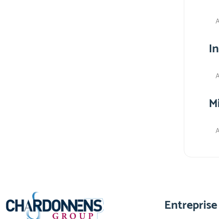
A
I
A
M
A
Entreprise