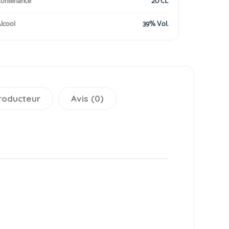
ontenance
20 CL
lcool
39% Vol.
roducteur
Avis (0)