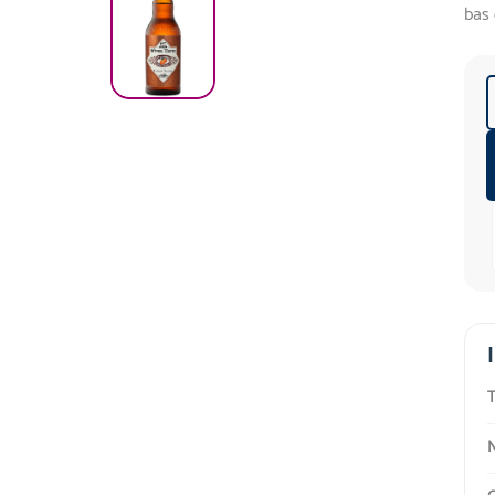
bas 
T
N