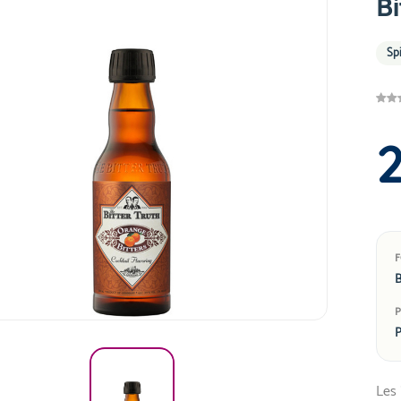
Bi
Sp
B
P
Les 