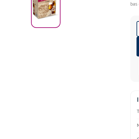
bas 
T
N