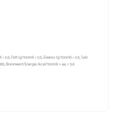
 0,5, Fett (g/100ml) < 0,5, Eiweiss (g/100ml) < 0,5, Salz
185, Brennwert/Energie (kcal/100ml) = 44, = 5,6