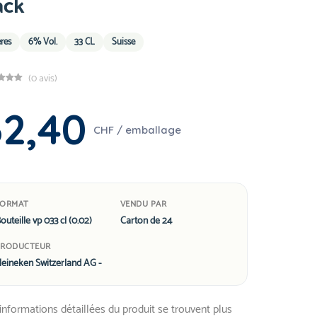
ack
res
6% Vol.
33 CL
Suisse
(0 avis)
62,40
CHF / emballage
FORMAT
VENDU PAR
outeille vp 033 cl (0.02)
Carton de 24
PRODUCTEUR
eineken Switzerland AG -
informations détaillées du produit se trouvent plus