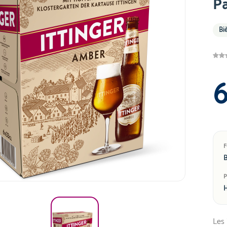
P
Biè
B
H
Les 