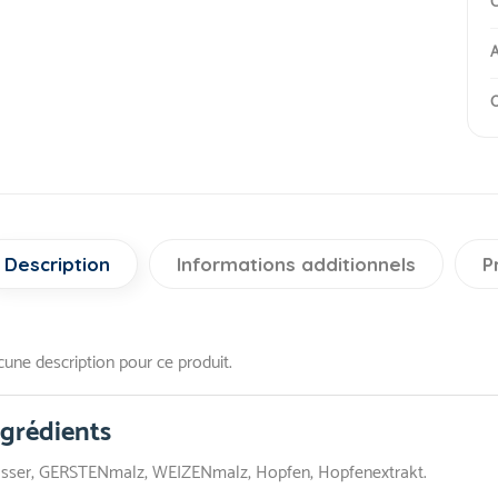
C
A
O
Description
Informations additionnels
P
une description pour ce produit.
ngrédients
sser, GERSTENmalz, WEIZENmalz, Hopfen, Hopfenextrakt.