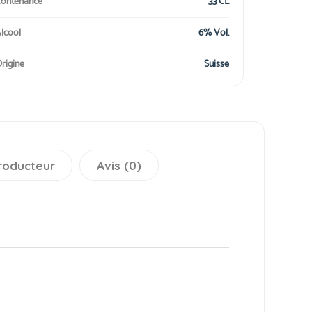
ontenance
33 CL
lcool
6% Vol.
rigine
Suisse
roducteur
Avis (0)