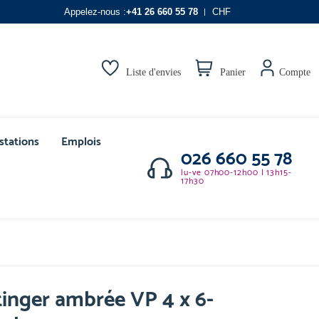
Appelez-nous :
+41 26 660 55 78
CHF
Liste d'envies
Panier
Compte
stations
Emplois
026 660 55 78
lu-ve 07h00-12h00 | 13h15-
17h30
tinger ambrée VP 4 x 6-