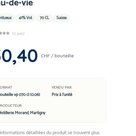
u-de-vie
iritueux
41% Vol.
70 CL
Suisse
(0 avis)
50,40
CHF / bouteille
FORMAT
VENDU PAR
outeille vp 070 cl (0.06)
Prix à l'unité
PRODUCTEUR
istillerie Morand, Martigny
informations détaillées du produit se trouvent plus