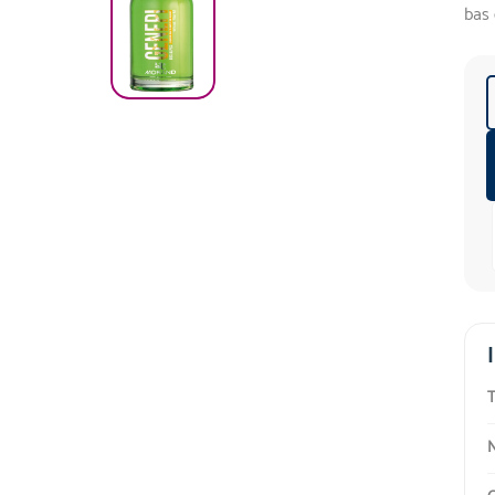
bas 
T
N