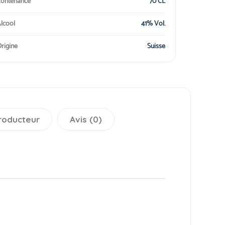
ontenance
70 CL
lcool
41% Vol.
rigine
Suisse
roducteur
Avis (0)