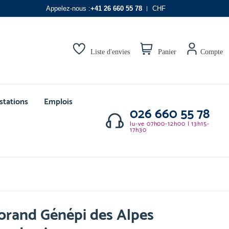
Appelez-nous :
+41 26 660 55 78
CHF
Liste d'envies
Panier
Compte
stations
Emplois
026 660 55 78
lu-ve 07h00-12h00 | 13h15-
17h30
orand Génépi des Alpes