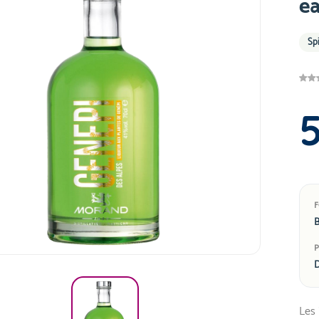
ea
Sp
B
D
Les 